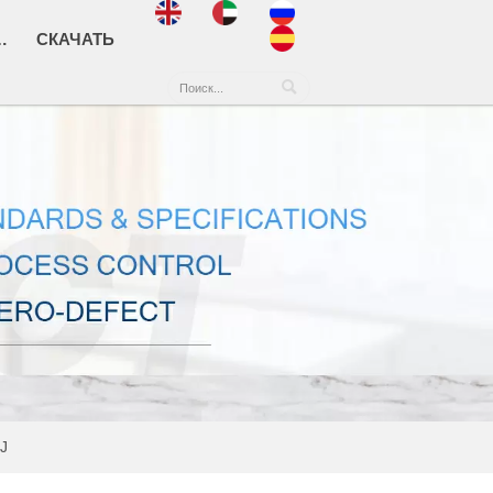
Я С НАМИ
СКАЧАТЬ

J