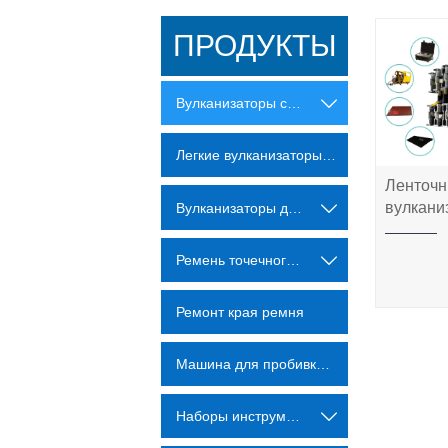
ПРОДУКТЫ
Вулканизаторы соединений конвейерной ленты

Легкие вулканизаторы для ленточных соединений
Ленточ
Л
вулкани
Вулканизаторы для ременных соединений из ПВХ и ПУ

вулка
пресс с
прес
Ремень точечного ремонта

Ремонт края ремня
Машина для пробивки пальцев из ПВХ-полиуретана
Наборы инструментов для обслуживания
