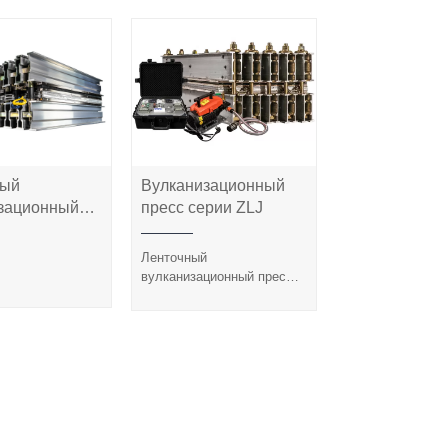
ный
Вулканизационный
енточный
Вулканизационный
зационный
пресс серии ZLJ
низационный
пресс серии ZLJ
ерии ZLJ
с серии ZLJ
Ленточный
вулканизационный пресс
серии ANTAI ZLJ состоит
из мешка под давлением,
стальных болтов, плит и
балок из
высококачественного
алюминия. Такая система
сращивания лент
спроектирована так, чтобы
быть портативной, простой